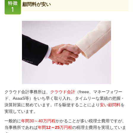
顧問料が安い
クラウド会計事務所は、
クラウド会計
（freee、マネーフォワー
ド、AsaaS等）をいち早く取り入れ、タイムリーな業績の把握・
決算対策に努めています。ITを駆使することにより
安い顧問料
を
実現しています。
一般的に
年間30～40万円程
かかることが多い税理士費用ですが、
当事務所であれば
年間
12～25
万円程
の税理士費用を実現していま